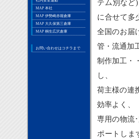
社内安全運動
テム別など)
MAP 本社
に合せて多
MAP 伊勢崎赤堀倉庫
MAP 大久保第三倉庫
全国のお届
MAP 桐生広沢倉庫
管・流通加
お問い合わせはコチラまで
制作加工・
し、
荷主様の連
効率よく、
専用の物流
ポートしま