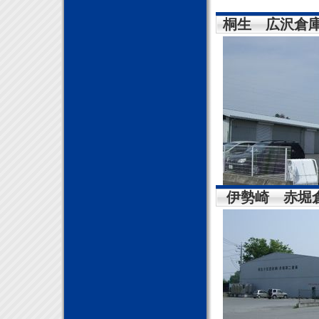
桐生 広沢倉
伊勢崎 赤堀