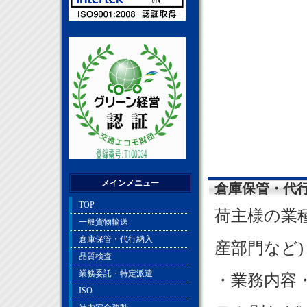
メインメニュー
倉庫保管・代
TOP
荷主様の業
一般貨物輸送
倉庫保管・代行納入
産部門など)
品質検査
業務委託・特定派遣
・業務内容・
ISO